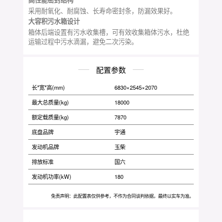
采用耐氧化、耐腐蚀、长寿命密封条，防漏效果好。
大容积污水箱设计
箱体后端设置有污水收集槽，可有效收集箱体污水，杜绝
运输过程中污水滴漏，避免二次污染。
配置参数
长*宽*高(mm)
6830×2545×2070
最大总质量(kg)
18000
额定载质量(kg)
7870
底盘品牌
宇通
发动机品牌
玉柴
排放标准
国六
发动机功率(kW)
180
免责声明：此配置表仅供参考，不作为合同谈判依据，最终以实车为准。