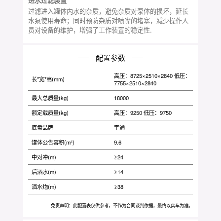
进水过滤装置
过滤进入罐体内水的杂质，避免杂质对泵体的损坏，延长
水泵使用寿命；同时预防杂质对喷嘴的堵塞，减少操作人
员对设备的维护，增强了工作装置的稳定性.
配置参数
高压：8725×2510×2840 低压：
长*宽*高(mm)
7755×2510×2840
最大总质量(kg)
18000
额定载质量(kg)
高压：9250 低压：9750
底盘品牌
宇通
罐体公告容积(m³)
9.6
中对冲(m)
≥24
后洒水(m)
≥14
洒水炮(m)
≥38
免责声明：此配置表仅供参考，不作为合同谈判依据，最终以实车为准。