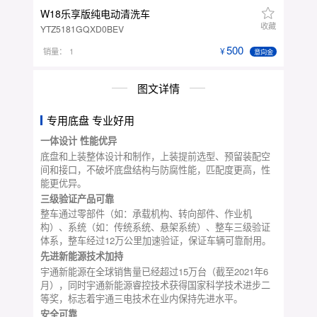
W18乐享版纯电动清洗车
收藏
YTZ5181GQXD0BEV
500
销量：
1
意向金
图文详情
专用底盘 专业好用
一体设计 性能优异
底盘和上装整体设计和制作，上装提前选型、预留装配空
间和接口，不破坏底盘结构与防腐性能，匹配度更高，性
能更优异。
三级验证产品可靠
整车通过零部件（如：承载机构、转向部件、作业机
构）、系统（如：传统系统、悬架系统）、整车三级验证
体系，整车经过12万公里加速验证，保证车辆可靠耐用。
先进新能源技术加持
宇通新能源在全球销售量已经超过15万台（截至2021年6
月），同时宇通新能源睿控技术获得国家科学技术进步二
等奖，标志着宇通三电技术在业内保持先进水平。
安全可靠