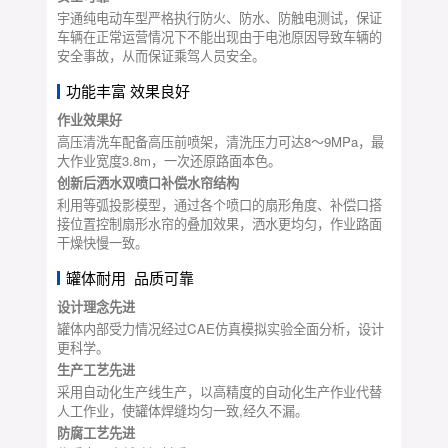
宇通纯电动车型严格执行防火、防水、防触电测试，保证
车辆在正常运营情况下不能出现由于电池原因导致车辆的
安全事故，从而保证乘驾人员安全。
功能丰富 效果良好
作业效果好
高压清洗车配备高压前喷架，清洗压力可达8～9MPa，最
大作业宽度3.8m，一次还原路面本色。
创新后洒水双喷口补偿水帘结构
利用等弧投影模型，通过各个喷口的扇形角度、补偿口搭
接位置控制扇形水帘的叠加效果，洒水更均匀，作业路面
干燥快慢一致。
罐体耐用 品质可靠
设计理念先进
罐体内部受力情况经过CAE仿真模拟实验全面分析，设计
更科学。
生产工艺先进
采用自动化生产线生产，以高精度的自动化生产作业代替
人工作业，使罐体焊缝均匀一致,经久不漏。
防腐工艺先进