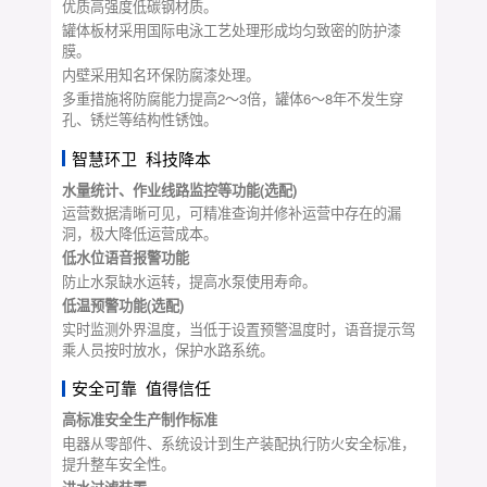
优质高强度低碳钢材质。
罐体板材采用国际电泳工艺处理形成均匀致密的防护漆
膜。
内壁采用知名环保防腐漆处理。
多重措施将防腐能力提高2～3倍，罐体6～8年不发生穿
孔、锈烂等结构性锈蚀。
智慧环卫 科技降本
水量统计、作业线路监控等功能(选配)
运营数据清晰可见，可精准查询并修补运营中存在的漏
洞，极大降低运营成本。
低水位语音报警功能
防止水泵缺水运转，提高水泵使用寿命。
低温预警功能(选配)
实时监测外界温度，当低于设置预警温度时，语音提示驾
乘人员按时放水，保护水路系统。
安全可靠 值得信任
高标准安全生产制作标准
电器从零部件、系统设计到生产装配执行防火安全标准，
提升整车安全性。