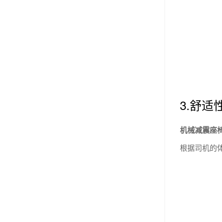
3.舒适
机械减震座
根据司机的