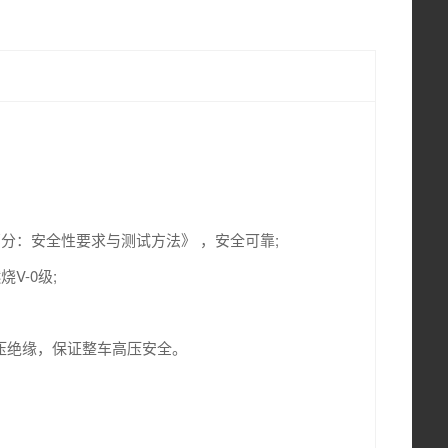
第3部分：安全性要求与测试方法》 ，安全可靠;
V-0级;
压绝缘，保证整车高压安全。
特别声