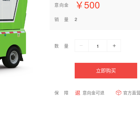
￥500
意向金
销量
2
数量
立即购买
保障
意向金可退
官方直