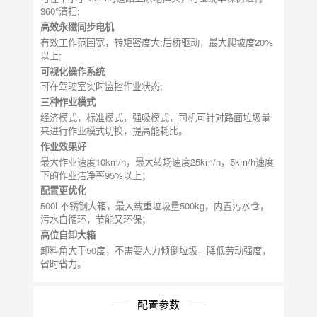
360°清扫;
高效永磁同步电机
有效工作范围宽，转矩密度大;后桥驱动，最大爬坡度20%
以上;
可视化操作系统
可在驾驶室实时监控作业状态;
三种作业模式
经济模式，标准模式，强吸模式，司机可针对路面垃圾量
来进行作业模式切换，提高能耗比。
作业效果好
最大作业速度10km/h，最大转场速度25km/h，5km/h速度
下的作业洁净率95%以上；
配置更优化
500L不锈钢大箱，最大载重垃圾量500kg，内置污水仓，
污水自循环，节能又环保；
高位自卸大箱
卸料角大于50度，不需要人力倾倒垃圾，降低劳动强度，
省时省力。
配置参数