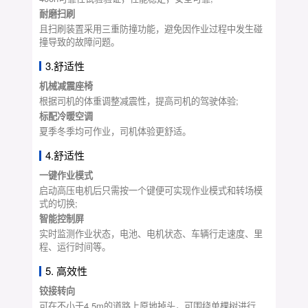
耐磨扫刷
且扫刷装置采用三重防撞功能，避免因作业过程中发生碰
撞导致的故障问题。
3.舒适性
机械减震座椅
根据司机的体重调整减震性，提高司机的驾驶体验;
标配冷暖空调
夏季冬季均可作业，司机体验更舒适。
4.舒适性
一键作业模式
启动高压电机后只需按一个键便可实现作业模式和转场模
式的切换;
智能控制屏
实时监测作业状态，电池、电机状态、车辆行走速度、里
程、运行时间等。
5. 高效性
铰接转向
可在不小于4.5m的道路上原地掉头，可围绕单棵树进行